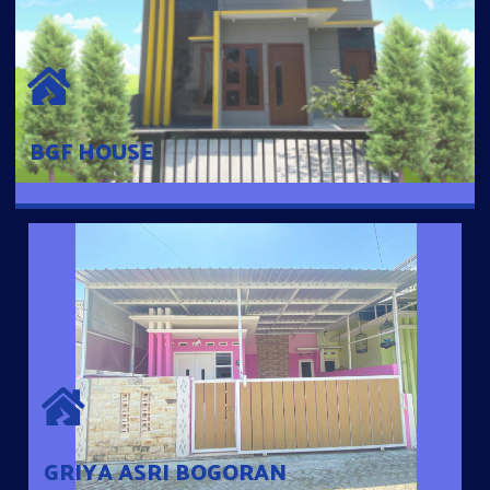
BGF HOUSE
Hunian Mewah Pusat Kota dengan fasilitas Free Desain, Dapur,
Parkir Mobil dengan 3 Kamar Tidur dan 2 Kamar Mandi.
BGF HOUSE
GRIYA ASRI BOGORAN
Desain Modern Minimalis dengan Konsep Rumah Pintar
Sehingga Memudahkan Penghuni mengakses rumahnya
dengan Ponsel
GRIYA ASRI BOGORAN