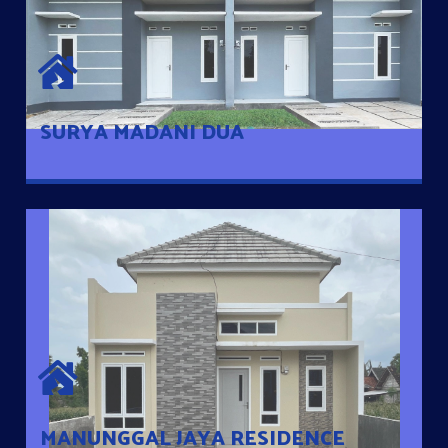
SURYA MADANI DUA
Satu-satunya Hunian nyaman dengan harga subsidi hanya 100
jutaan dengan lokasi strategis di Tuban
SURYA MADANI DUA
MANUNGGAL JAYA RESIDENCE
Cluster Exclusive dengan one Gate System, terdapat taman
mini dan memiliki jarak 200m dari jalan nasional serta dekat
dengan pusat kota
MANUNGGAL JAYA RESIDENCE