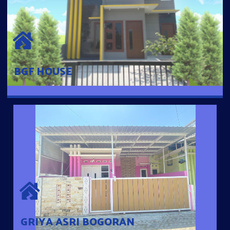
BGF HOUSE
Hunian Mewah Pusat Kota dengan fasilitas Free Desain, Dapur,
Parkir Mobil dengan 3 Kamar Tidur dan 2 Kamar Mandi.
BGF HOUSE
GRIYA ASRI BOGORAN
Desain Modern Minimalis dengan Konsep Rumah Pintar
Sehingga Memudahkan Penghuni mengakses rumahnya
dengan Ponsel
GRIYA ASRI BOGORAN