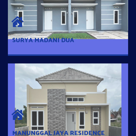
SURYA MADANI DUA
Satu-satunya Hunian nyaman dengan harga subsidi hanya 100
jutaan dengan lokasi strategis di Tuban
SURYA MADANI DUA
MANUNGGAL JAYA RESIDENCE
Cluster Exclusive dengan one Gate System, terdapat taman
mini dan memiliki jarak 200m dari jalan nasional serta dekat
dengan pusat kota
MANUNGGAL JAYA RESIDENCE