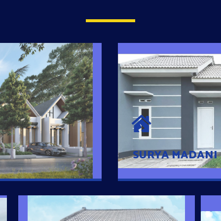
SURYA MADAN
umah Pintar
Satu-satunya Hunian
es rumahnya dengan
jutaan dengan lokasi
SURYA MADANI