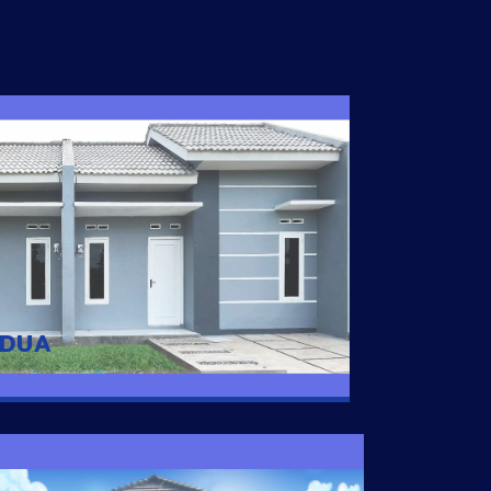
I DUA
 nyaman dengan harga subsidi hanya 100
 strategis di Tuban
 DUA