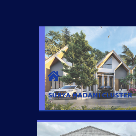
SURYA MADANI CLUSTER
Desain Modern Minimalis dengan Konsep R
Sehingga Memudahkan Penghuni mengaks
Ponsel
SURYA MADANI CLUSTER