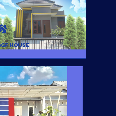
BGF HOUSE
Hunian Mewah Pusat Kota dengan fasilitas
Free Desain, Dapur, Parkir Mobil dengan 3
Kamar Tidur dan 2 Kamar Mandi.
BGF HOUSE
I SATU
 nyaman dengan harga subsidi hanya 100
 strategis di Tuban