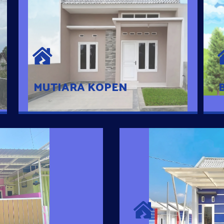
MUTIARA KOPEN
Hunian nyaman dengan suasana
pedesaan. 10 menit dari pusat kota, 2
menit dari Ring Road
MUTIARA KOPEN
SURYA MADAN
umah Pintar
Satu-satunya Hunian
es rumahnya dengan
jutaan dengan lokasi