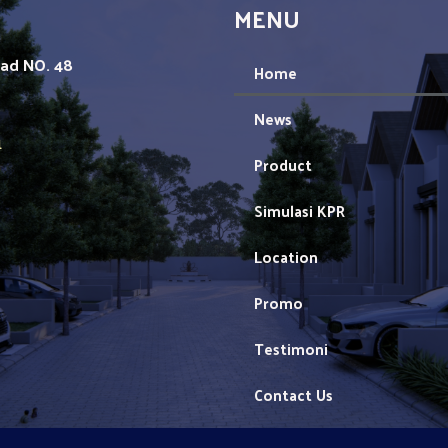
MENU
mad NO. 48
Home
News
1
Product
Simulasi KPR
Location
Promo
Testimoni
Contact Us