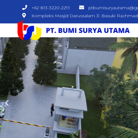
+62 813-3220-2291
ptbumisuryautama@g
Kompleks Masjid Darussalam Jl. Basuki Rachma