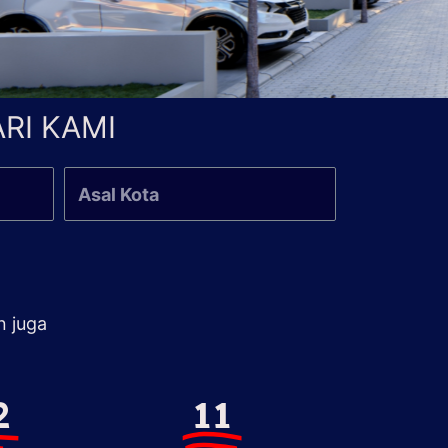
RI KAMI
n juga
2
11