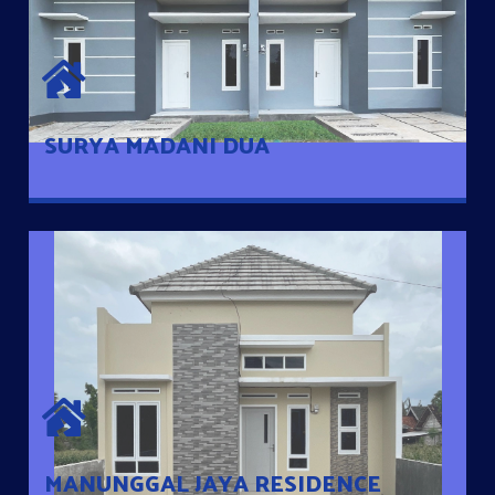
SURYA MADANI DUA
Satu-satunya Hunian nyaman dengan harga subsidi hanya 100
jutaan dengan lokasi strategis di Tuban
SURYA MADANI DUA
MANUNGGAL JAYA RESIDENCE
Cluster Exclusive dengan one Gate System, terdapat taman
mini dan memiliki jarak 200m dari jalan nasional serta dekat
dengan pusat kota
MANUNGGAL JAYA RESIDENCE