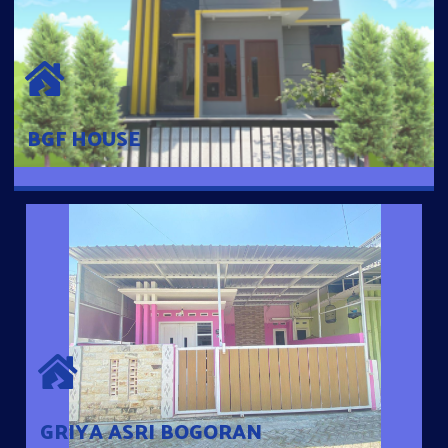
BGF HOUSE
Hunian Mewah Pusat Kota dengan fasilitas Free Desain, Dapur,
Parkir Mobil dengan 3 Kamar Tidur dan 2 Kamar Mandi.
BGF HOUSE
GRIYA ASRI BOGORAN
Desain Modern Minimalis dengan Konsep Rumah Pintar
Sehingga Memudahkan Penghuni mengakses rumahnya
dengan Ponsel
GRIYA ASRI BOGORAN