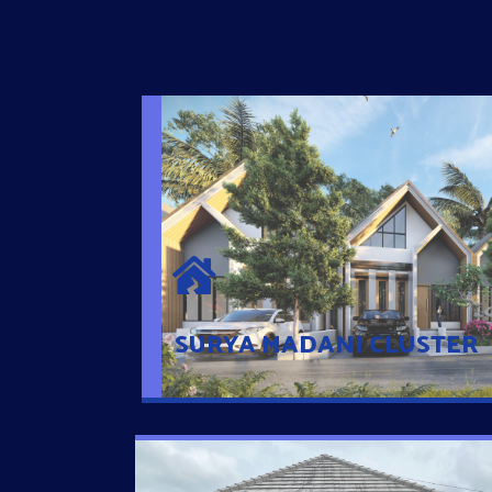
SURYA MADANI CLUSTER
Desain Modern Minimalis dengan Konsep R
Sehingga Memudahkan Penghuni mengaks
Ponsel
SURYA MADANI CLUSTER