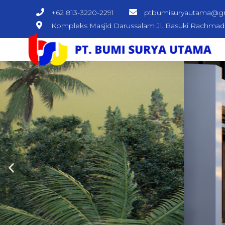
+62 813-3220-2291
ptbumisuryautama@g
Kompleks Masjid Darussalam Jl. Basuki Rachma