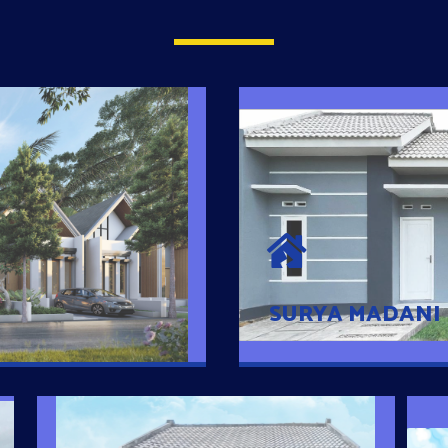
SURYA MADAN
umah Pintar
Satu-satunya Hunian
es rumahnya dengan
jutaan dengan lokasi
SURYA MADANI