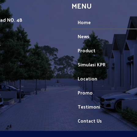
MENU
mad NO. 48
Home
News
1
Product
Simulasi KPR
Location
Promo
Testimoni
Contact Us