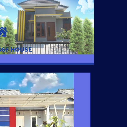
BGF HOUSE
Hunian Mewah Pusat Kota dengan fasilitas
Free Desain, Dapur, Parkir Mobil dengan 3
Kamar Tidur dan 2 Kamar Mandi.
BGF HOUSE
I SATU
 nyaman dengan harga subsidi hanya 100
 strategis di Tuban