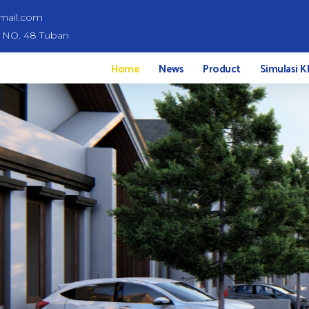
mail.com
d NO. 48 Tuban
Home
News
Product
Simulasi K