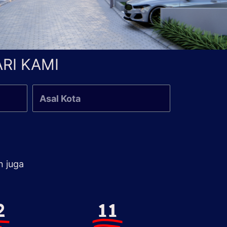
RI KAMI
n juga
2
11