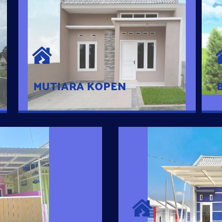
MUTIARA KOPEN
Hunian nyaman dengan suasana
pedesaan. 10 menit dari pusat kota, 2
menit dari Ring Road
MUTIARA KOPEN
SURYA MADAN
umah Pintar
Satu-satunya Hunian
es rumahnya dengan
jutaan dengan lokasi