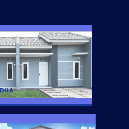
I DUA
 nyaman dengan harga subsidi hanya 100
 strategis di Tuban
 DUA