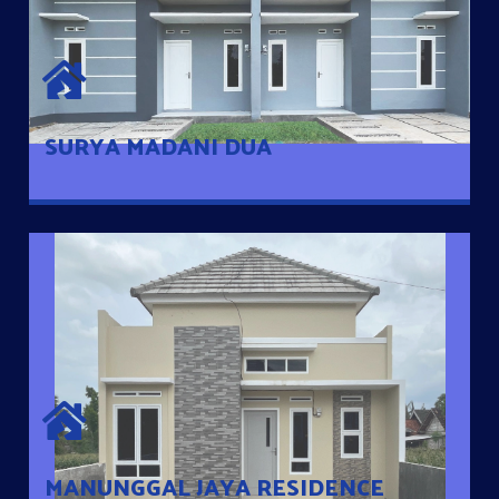
SURYA MADANI DUA
Satu-satunya Hunian nyaman dengan harga subsidi hanya 100
jutaan dengan lokasi strategis di Tuban
SURYA MADANI DUA
MANUNGGAL JAYA RESIDENCE
Cluster Exclusive dengan one Gate System, terdapat taman
mini dan memiliki jarak 200m dari jalan nasional serta dekat
dengan pusat kota
MANUNGGAL JAYA RESIDENCE