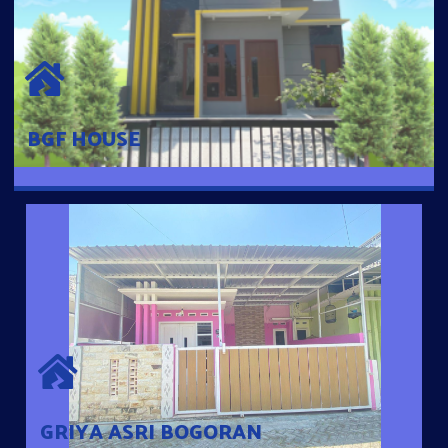
BGF HOUSE
Hunian Mewah Pusat Kota dengan fasilitas Free Desain, Dapur,
Parkir Mobil dengan 3 Kamar Tidur dan 2 Kamar Mandi.
BGF HOUSE
GRIYA ASRI BOGORAN
Desain Modern Minimalis dengan Konsep Rumah Pintar
Sehingga Memudahkan Penghuni mengakses rumahnya
dengan Ponsel
GRIYA ASRI BOGORAN