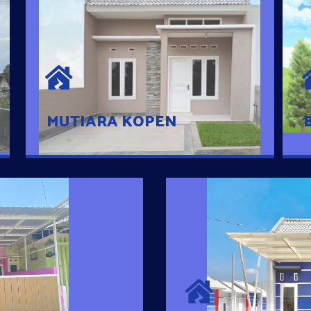
MUTIARA KOPEN
Hunian nyaman dengan suasana
pedesaan. 10 menit dari pusat kota, 2
menit dari Ring Road
MUTIARA KOPEN
SURYA MADAN
umah Pintar
Satu-satunya Hunian
es rumahnya dengan
jutaan dengan lokasi