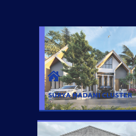
SURYA MADANI CLUSTER
Desain Modern Minimalis dengan Konsep R
Sehingga Memudahkan Penghuni mengaks
Ponsel
SURYA MADANI CLUSTER