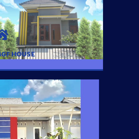
BGF HOUSE
Hunian Mewah Pusat Kota dengan fasilitas
Free Desain, Dapur, Parkir Mobil dengan 3
Kamar Tidur dan 2 Kamar Mandi.
BGF HOUSE
I SATU
 nyaman dengan harga subsidi hanya 100
 strategis di Tuban