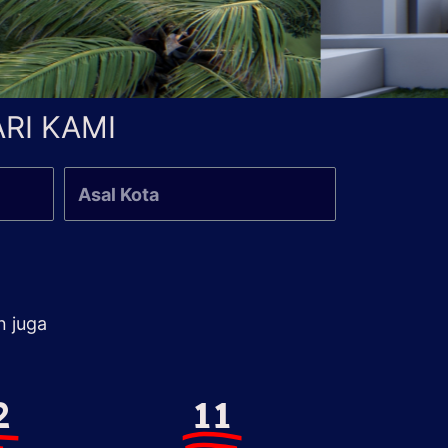
RI KAMI
n juga
2
11