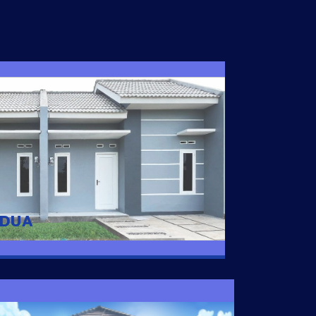
I DUA
 nyaman dengan harga subsidi hanya 100
 strategis di Tuban
 DUA