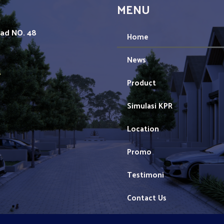
MENU
mad NO. 48
Home
News
1
Product
Simulasi KPR
Location
Promo
Testimoni
Contact Us