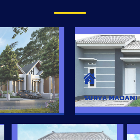
SURYA MADAN
umah Pintar
Satu-satunya Hunian
es rumahnya dengan
jutaan dengan lokasi
SURYA MADANI