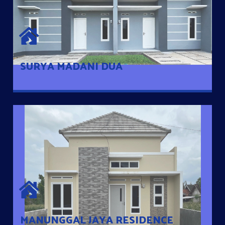
SURYA MADANI DUA
Satu-satunya Hunian nyaman dengan harga subsidi hanya 100
jutaan dengan lokasi strategis di Tuban
SURYA MADANI DUA
MANUNGGAL JAYA RESIDENCE
Cluster Exclusive dengan one Gate System, terdapat taman
mini dan memiliki jarak 200m dari jalan nasional serta dekat
dengan pusat kota
MANUNGGAL JAYA RESIDENCE