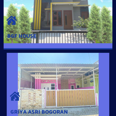
BGF HOUSE
Hunian Mewah Pusat Kota dengan fasilitas Free Desain, Dapur,
Parkir Mobil dengan 3 Kamar Tidur dan 2 Kamar Mandi.
BGF HOUSE
GRIYA ASRI BOGORAN
Desain Modern Minimalis dengan Konsep Rumah Pintar
Sehingga Memudahkan Penghuni mengakses rumahnya
dengan Ponsel
GRIYA ASRI BOGORAN