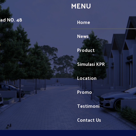
MENU
mad NO. 48
Home
News
1
Product
Simulasi KPR
Location
Promo
Testimoni
Contact Us