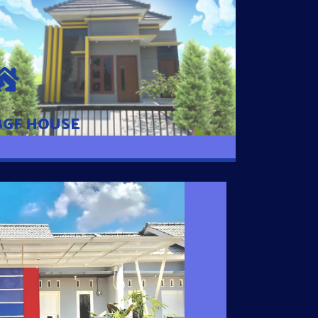
BGF HOUSE
Hunian Mewah Pusat Kota dengan fasilitas
Free Desain, Dapur, Parkir Mobil dengan 3
Kamar Tidur dan 2 Kamar Mandi.
BGF HOUSE
I SATU
 nyaman dengan harga subsidi hanya 100
 strategis di Tuban