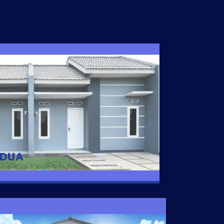
I DUA
 nyaman dengan harga subsidi hanya 100
 strategis di Tuban
 DUA