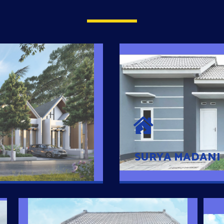
SURYA MADAN
umah Pintar
Satu-satunya Hunian
es rumahnya dengan
jutaan dengan lokasi
SURYA MADANI