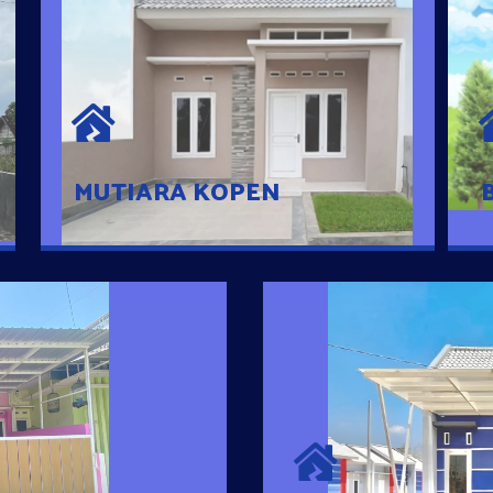
MUTIARA KOPEN
Hunian nyaman dengan suasana
pedesaan. 10 menit dari pusat kota, 2
menit dari Ring Road
MUTIARA KOPEN
SURYA MADAN
umah Pintar
Satu-satunya Hunian
es rumahnya dengan
jutaan dengan lokasi