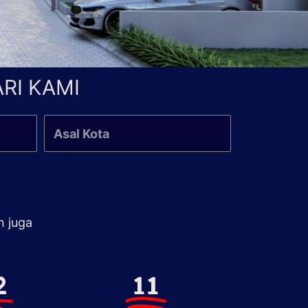
RI KAMI
n juga
2
11