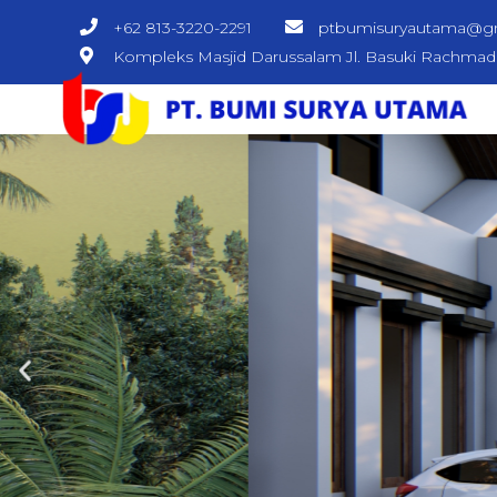
+62 813-3220-2291
ptbumisuryautama@g
Kompleks Masjid Darussalam Jl. Basuki Rachma