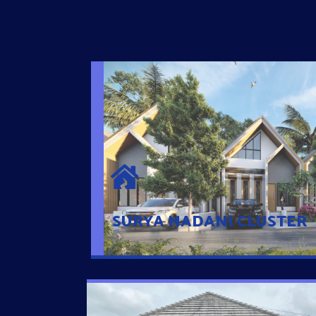
SURYA MADANI CLUSTER
Desain Modern Minimalis dengan Konsep R
Sehingga Memudahkan Penghuni mengaks
Ponsel
SURYA MADANI CLUSTER