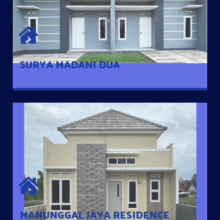
SURYA MADANI DUA
Satu-satunya Hunian nyaman dengan harga subsidi hanya 100
jutaan dengan lokasi strategis di Tuban
SURYA MADANI DUA
MANUNGGAL JAYA RESIDENCE
Cluster Exclusive dengan one Gate System, terdapat taman
mini dan memiliki jarak 200m dari jalan nasional serta dekat
dengan pusat kota
MANUNGGAL JAYA RESIDENCE