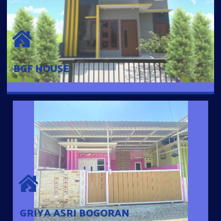
BGF HOUSE
Hunian Mewah Pusat Kota dengan fasilitas Free Desain, Dapur,
Parkir Mobil dengan 3 Kamar Tidur dan 2 Kamar Mandi.
BGF HOUSE
GRIYA ASRI BOGORAN
Desain Modern Minimalis dengan Konsep Rumah Pintar
Sehingga Memudahkan Penghuni mengakses rumahnya
dengan Ponsel
GRIYA ASRI BOGORAN