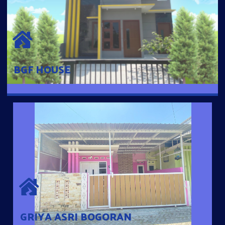
BGF HOUSE
Hunian Mewah Pusat Kota dengan fasilitas Free Desain, Dapur,
Parkir Mobil dengan 3 Kamar Tidur dan 2 Kamar Mandi.
BGF HOUSE
GRIYA ASRI BOGORAN
Desain Modern Minimalis dengan Konsep Rumah Pintar
Sehingga Memudahkan Penghuni mengakses rumahnya
dengan Ponsel
GRIYA ASRI BOGORAN