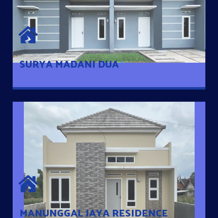
SURYA MADANI DUA
Satu-satunya Hunian nyaman dengan harga subsidi hanya 100
jutaan dengan lokasi strategis di Tuban
SURYA MADANI DUA
MANUNGGAL JAYA RESIDENCE
Cluster Exclusive dengan one Gate System, terdapat taman
mini dan memiliki jarak 200m dari jalan nasional serta dekat
dengan pusat kota
MANUNGGAL JAYA RESIDENCE