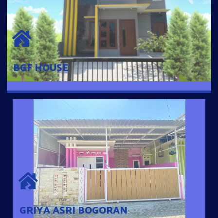
BGF HOUSE
Hunian Mewah Pusat Kota dengan fasilitas Free Desain, Dapur,
Parkir Mobil dengan 3 Kamar Tidur dan 2 Kamar Mandi.
BGF HOUSE
GRIYA ASRI BOGORAN
Desain Modern Minimalis dengan Konsep Rumah Pintar
Sehingga Memudahkan Penghuni mengakses rumahnya
dengan Ponsel
GRIYA ASRI BOGORAN