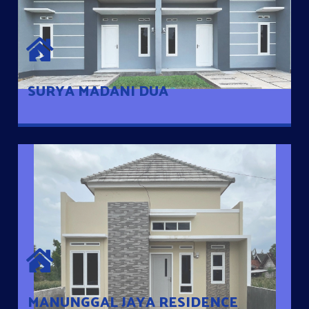
SURYA MADANI DUA
Satu-satunya Hunian nyaman dengan harga subsidi hanya 100
jutaan dengan lokasi strategis di Tuban
SURYA MADANI DUA
MANUNGGAL JAYA RESIDENCE
Cluster Exclusive dengan one Gate System, terdapat taman
mini dan memiliki jarak 200m dari jalan nasional serta dekat
dengan pusat kota
MANUNGGAL JAYA RESIDENCE