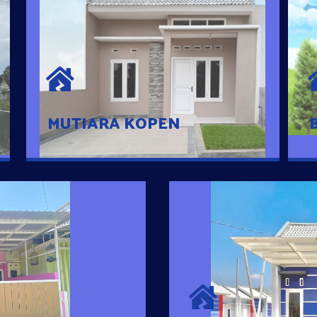
MUTIARA KOPEN
Hunian nyaman dengan suasana
pedesaan. 10 menit dari pusat kota, 2
menit dari Ring Road
MUTIARA KOPEN
SURYA MADAN
umah Pintar
Satu-satunya Hunian
es rumahnya dengan
jutaan dengan lokasi