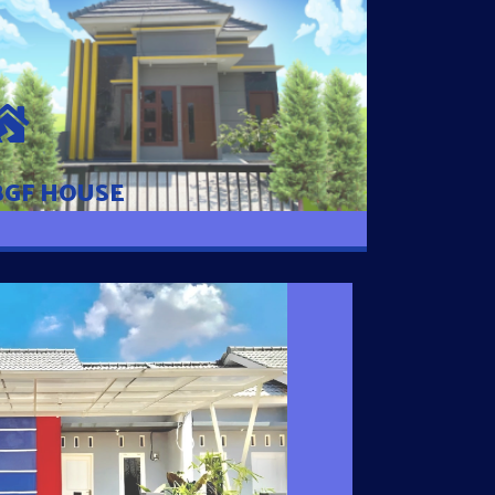
BGF HOUSE
Hunian Mewah Pusat Kota dengan fasilitas
Free Desain, Dapur, Parkir Mobil dengan 3
Kamar Tidur dan 2 Kamar Mandi.
BGF HOUSE
I SATU
 nyaman dengan harga subsidi hanya 100
 strategis di Tuban