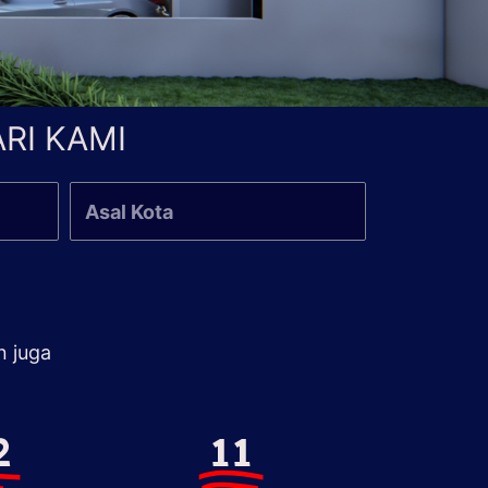
RI KAMI
n juga
2
11