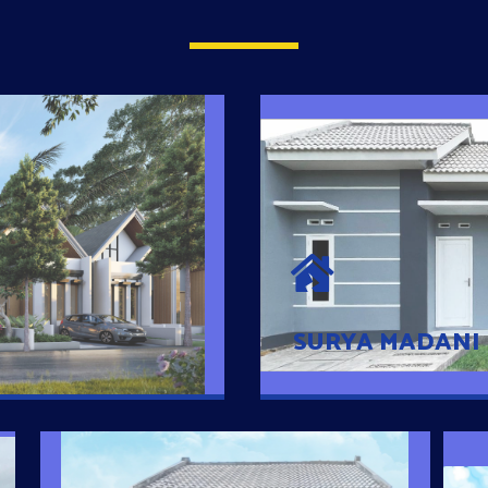
SURYA MADAN
umah Pintar
Satu-satunya Hunian
es rumahnya dengan
jutaan dengan lokasi
SURYA MADANI