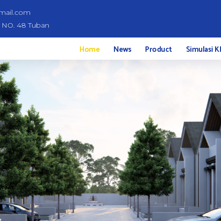
mail.com
d NO. 48 Tuban
Home
News
Product
Simulasi K