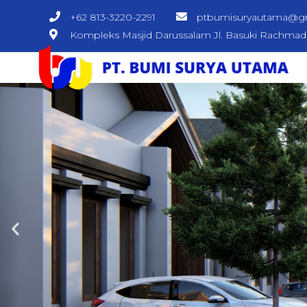
+62 813-3220-2291
ptbumisuryautama@g
Kompleks Masjid Darussalam Jl. Basuki Rachma