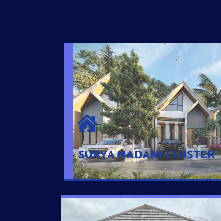
SURYA MADANI CLUSTER
Desain Modern Minimalis dengan Konsep R
Sehingga Memudahkan Penghuni mengaks
Ponsel
SURYA MADANI CLUSTER