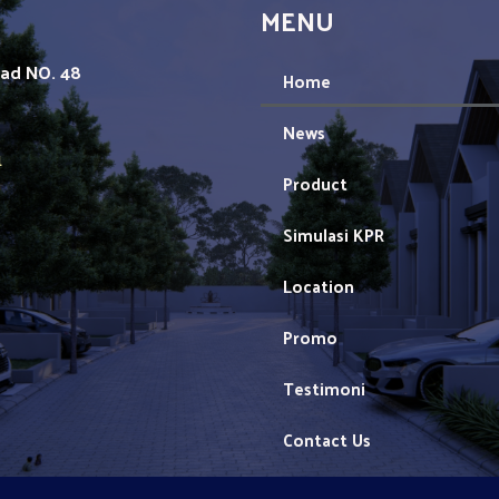
MENU
mad NO. 48
Home
News
1
Product
Simulasi KPR
Location
Promo
Testimoni
Contact Us