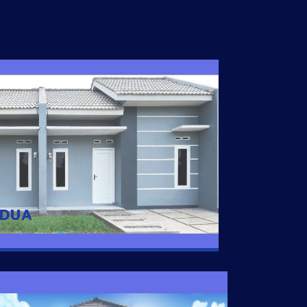
I DUA
 nyaman dengan harga subsidi hanya 100
 strategis di Tuban
 DUA