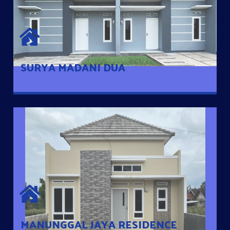
SURYA MADANI DUA
Satu-satunya Hunian nyaman dengan harga subsidi hanya 100
jutaan dengan lokasi strategis di Tuban
SURYA MADANI DUA
MANUNGGAL JAYA RESIDENCE
Cluster Exclusive dengan one Gate System, terdapat taman
mini dan memiliki jarak 200m dari jalan nasional serta dekat
dengan pusat kota
MANUNGGAL JAYA RESIDENCE