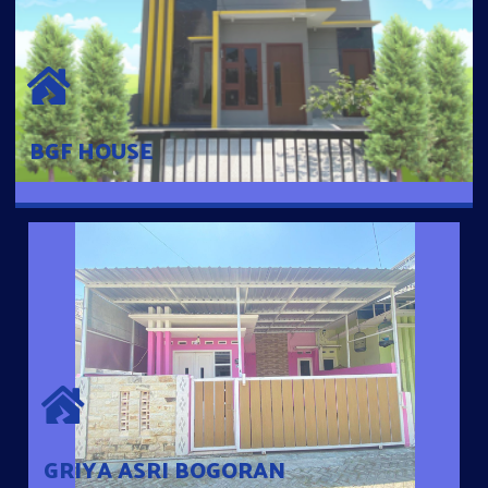
BGF HOUSE
Hunian Mewah Pusat Kota dengan fasilitas Free Desain, Dapur,
Parkir Mobil dengan 3 Kamar Tidur dan 2 Kamar Mandi.
BGF HOUSE
GRIYA ASRI BOGORAN
Desain Modern Minimalis dengan Konsep Rumah Pintar
Sehingga Memudahkan Penghuni mengakses rumahnya
dengan Ponsel
GRIYA ASRI BOGORAN