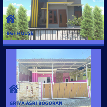
BGF HOUSE
Hunian Mewah Pusat Kota dengan fasilitas Free Desain, Dapur,
Parkir Mobil dengan 3 Kamar Tidur dan 2 Kamar Mandi.
BGF HOUSE
GRIYA ASRI BOGORAN
Desain Modern Minimalis dengan Konsep Rumah Pintar
Sehingga Memudahkan Penghuni mengakses rumahnya
dengan Ponsel
GRIYA ASRI BOGORAN