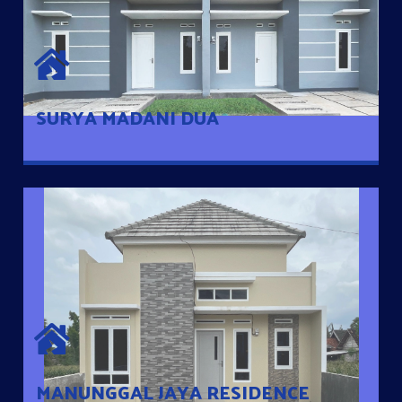
SURYA MADANI DUA
Satu-satunya Hunian nyaman dengan harga subsidi hanya 100
jutaan dengan lokasi strategis di Tuban
SURYA MADANI DUA
MANUNGGAL JAYA RESIDENCE
Cluster Exclusive dengan one Gate System, terdapat taman
mini dan memiliki jarak 200m dari jalan nasional serta dekat
dengan pusat kota
MANUNGGAL JAYA RESIDENCE