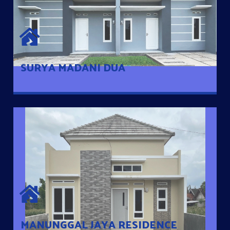
SURYA MADANI DUA
Satu-satunya Hunian nyaman dengan harga subsidi hanya 100
jutaan dengan lokasi strategis di Tuban
SURYA MADANI DUA
MANUNGGAL JAYA RESIDENCE
Cluster Exclusive dengan one Gate System, terdapat taman
mini dan memiliki jarak 200m dari jalan nasional serta dekat
dengan pusat kota
MANUNGGAL JAYA RESIDENCE