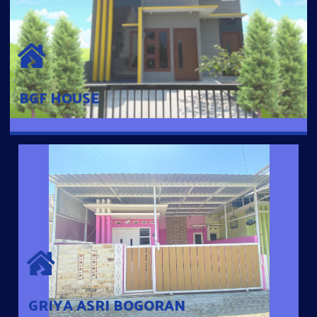
BGF HOUSE
Hunian Mewah Pusat Kota dengan fasilitas Free Desain, Dapur,
Parkir Mobil dengan 3 Kamar Tidur dan 2 Kamar Mandi.
BGF HOUSE
GRIYA ASRI BOGORAN
Desain Modern Minimalis dengan Konsep Rumah Pintar
Sehingga Memudahkan Penghuni mengakses rumahnya
dengan Ponsel
GRIYA ASRI BOGORAN