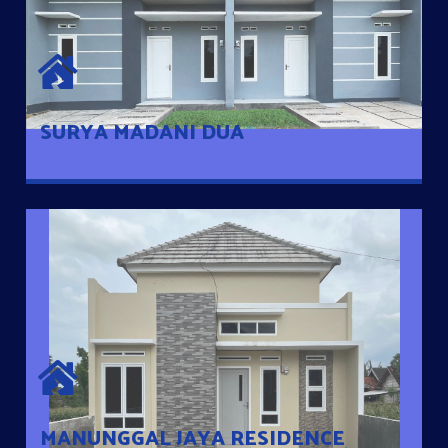
SURYA MADANI DUA
Satu-satunya Hunian nyaman dengan harga subsidi hanya 100
jutaan dengan lokasi strategis di Tuban
SURYA MADANI DUA
MANUNGGAL JAYA RESIDENCE
Cluster Exclusive dengan one Gate System, terdapat taman
mini dan memiliki jarak 200m dari jalan nasional serta dekat
dengan pusat kota
MANUNGGAL JAYA RESIDENCE