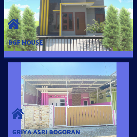
BGF HOUSE
Hunian Mewah Pusat Kota dengan fasilitas Free Desain, Dapur,
Parkir Mobil dengan 3 Kamar Tidur dan 2 Kamar Mandi.
BGF HOUSE
GRIYA ASRI BOGORAN
Desain Modern Minimalis dengan Konsep Rumah Pintar
Sehingga Memudahkan Penghuni mengakses rumahnya
dengan Ponsel
GRIYA ASRI BOGORAN