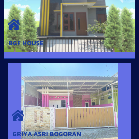
BGF HOUSE
Hunian Mewah Pusat Kota dengan fasilitas Free Desain, Dapur,
Parkir Mobil dengan 3 Kamar Tidur dan 2 Kamar Mandi.
BGF HOUSE
GRIYA ASRI BOGORAN
Desain Modern Minimalis dengan Konsep Rumah Pintar
Sehingga Memudahkan Penghuni mengakses rumahnya
dengan Ponsel
GRIYA ASRI BOGORAN