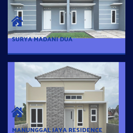
SURYA MADANI DUA
Satu-satunya Hunian nyaman dengan harga subsidi hanya 100
jutaan dengan lokasi strategis di Tuban
SURYA MADANI DUA
MANUNGGAL JAYA RESIDENCE
Cluster Exclusive dengan one Gate System, terdapat taman
mini dan memiliki jarak 200m dari jalan nasional serta dekat
dengan pusat kota
MANUNGGAL JAYA RESIDENCE