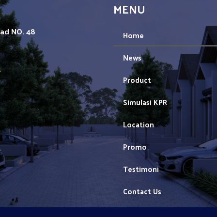
MENU
mad NO. 48
Home
News
1
Product
Simulasi KPR
Location
Promo
Testimoni
Contact Us