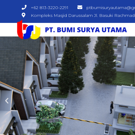
+62 813-3220-2291
ptbumisuryautama@g
Kompleks Masjid Darussalam Jl. Basuki Rachma