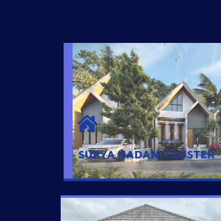
SURYA MADANI CLUSTER
Desain Modern Minimalis dengan Konsep R
Sehingga Memudahkan Penghuni mengaks
Ponsel
SURYA MADANI CLUSTER