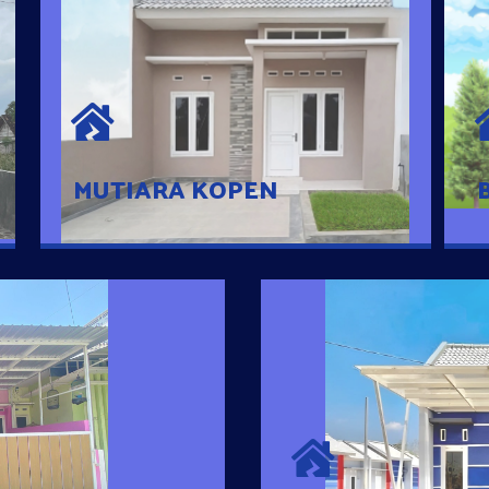
MUTIARA KOPEN
Hunian nyaman dengan suasana
pedesaan. 10 menit dari pusat kota, 2
menit dari Ring Road
MUTIARA KOPEN
SURYA MADAN
umah Pintar
Satu-satunya Hunian
es rumahnya dengan
jutaan dengan lokasi