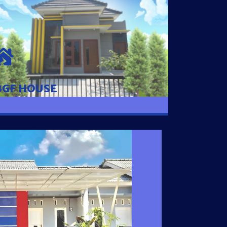
BGF HOUSE
Hunian Mewah Pusat Kota dengan fasilitas
Free Desain, Dapur, Parkir Mobil dengan 3
Kamar Tidur dan 2 Kamar Mandi.
BGF HOUSE
I SATU
 nyaman dengan harga subsidi hanya 100
 strategis di Tuban