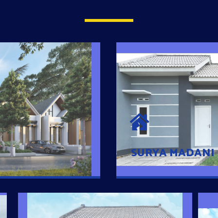
SURYA MADAN
umah Pintar
Satu-satunya Hunian
es rumahnya dengan
jutaan dengan lokasi
SURYA MADANI