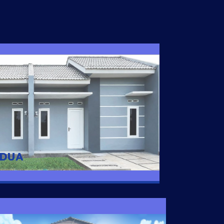
I DUA
 nyaman dengan harga subsidi hanya 100
 strategis di Tuban
 DUA