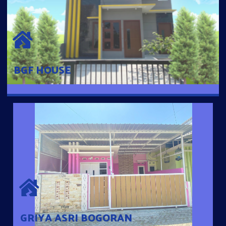
BGF HOUSE
Hunian Mewah Pusat Kota dengan fasilitas Free Desain, Dapur,
Parkir Mobil dengan 3 Kamar Tidur dan 2 Kamar Mandi.
BGF HOUSE
GRIYA ASRI BOGORAN
Desain Modern Minimalis dengan Konsep Rumah Pintar
Sehingga Memudahkan Penghuni mengakses rumahnya
dengan Ponsel
GRIYA ASRI BOGORAN