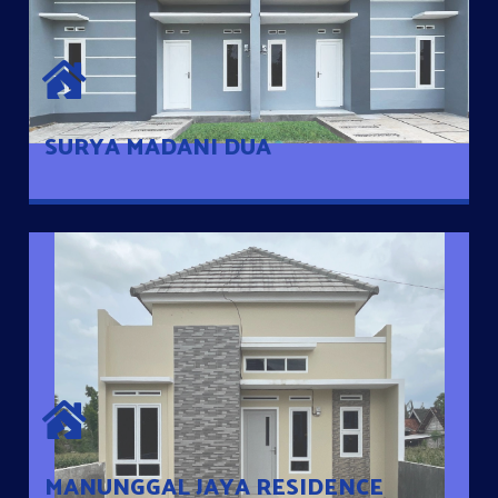
SURYA MADANI DUA
Satu-satunya Hunian nyaman dengan harga subsidi hanya 100
jutaan dengan lokasi strategis di Tuban
SURYA MADANI DUA
MANUNGGAL JAYA RESIDENCE
Cluster Exclusive dengan one Gate System, terdapat taman
mini dan memiliki jarak 200m dari jalan nasional serta dekat
dengan pusat kota
MANUNGGAL JAYA RESIDENCE