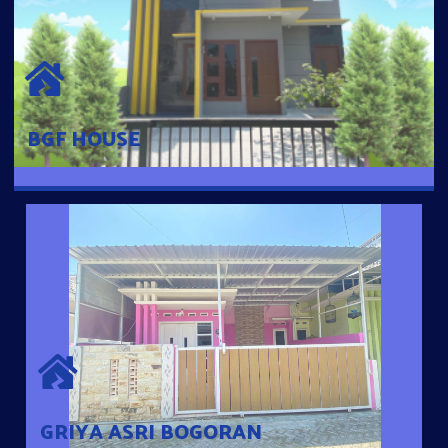
BGF HOUSE
Hunian Mewah Pusat Kota dengan fasilitas Free Desain, Dapur,
Parkir Mobil dengan 3 Kamar Tidur dan 2 Kamar Mandi.
BGF HOUSE
GRIYA ASRI BOGORAN
Desain Modern Minimalis dengan Konsep Rumah Pintar
Sehingga Memudahkan Penghuni mengakses rumahnya
dengan Ponsel
GRIYA ASRI BOGORAN