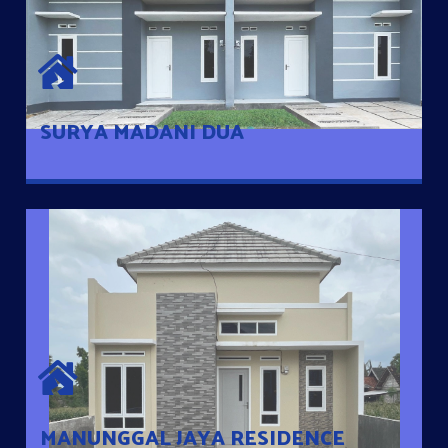
SURYA MADANI DUA
Satu-satunya Hunian nyaman dengan harga subsidi hanya 100
jutaan dengan lokasi strategis di Tuban
SURYA MADANI DUA
MANUNGGAL JAYA RESIDENCE
Cluster Exclusive dengan one Gate System, terdapat taman
mini dan memiliki jarak 200m dari jalan nasional serta dekat
dengan pusat kota
MANUNGGAL JAYA RESIDENCE