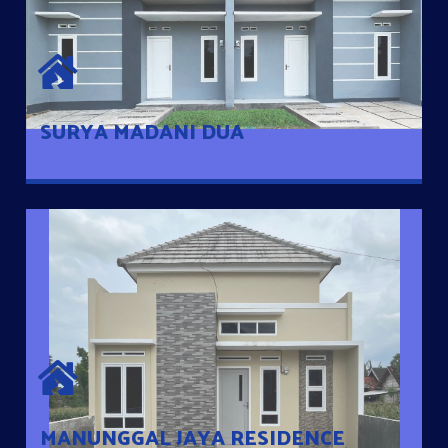
SURYA MADANI DUA
Satu-satunya Hunian nyaman dengan harga subsidi hanya 100
jutaan dengan lokasi strategis di Tuban
SURYA MADANI DUA
MANUNGGAL JAYA RESIDENCE
Cluster Exclusive dengan one Gate System, terdapat taman
mini dan memiliki jarak 200m dari jalan nasional serta dekat
dengan pusat kota
MANUNGGAL JAYA RESIDENCE