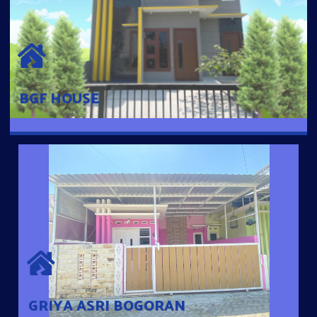
BGF HOUSE
Hunian Mewah Pusat Kota dengan fasilitas Free Desain, Dapur,
Parkir Mobil dengan 3 Kamar Tidur dan 2 Kamar Mandi.
BGF HOUSE
GRIYA ASRI BOGORAN
Desain Modern Minimalis dengan Konsep Rumah Pintar
Sehingga Memudahkan Penghuni mengakses rumahnya
dengan Ponsel
GRIYA ASRI BOGORAN