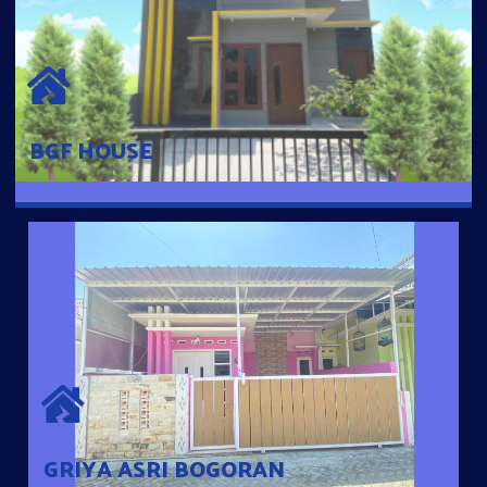
BGF HOUSE
Hunian Mewah Pusat Kota dengan fasilitas Free Desain, Dapur,
Parkir Mobil dengan 3 Kamar Tidur dan 2 Kamar Mandi.
BGF HOUSE
GRIYA ASRI BOGORAN
Desain Modern Minimalis dengan Konsep Rumah Pintar
Sehingga Memudahkan Penghuni mengakses rumahnya
dengan Ponsel
GRIYA ASRI BOGORAN