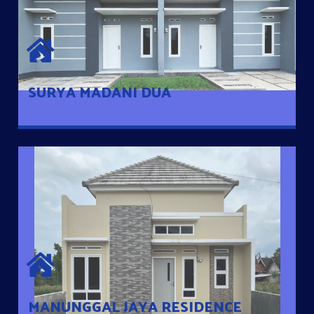
SURYA MADANI DUA
Satu-satunya Hunian nyaman dengan harga subsidi hanya 100
jutaan dengan lokasi strategis di Tuban
SURYA MADANI DUA
MANUNGGAL JAYA RESIDENCE
Cluster Exclusive dengan one Gate System, terdapat taman
mini dan memiliki jarak 200m dari jalan nasional serta dekat
dengan pusat kota
MANUNGGAL JAYA RESIDENCE