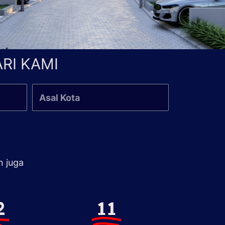
RI KAMI
n juga
2
11