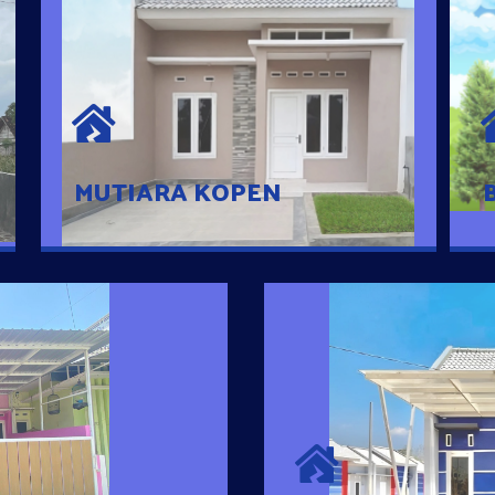
MUTIARA KOPEN
Hunian nyaman dengan suasana
pedesaan. 10 menit dari pusat kota, 2
menit dari Ring Road
MUTIARA KOPEN
SURYA MADAN
umah Pintar
Satu-satunya Hunian
es rumahnya dengan
jutaan dengan lokasi