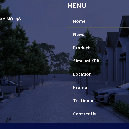
MENU
mad NO. 48
Home
News
1
Product
Simulasi KPR
Location
Promo
Testimoni
Contact Us