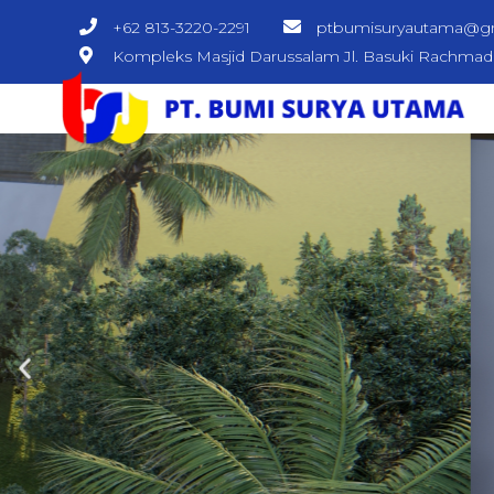
+62 813-3220-2291
ptbumisuryautama@g
Kompleks Masjid Darussalam Jl. Basuki Rachma