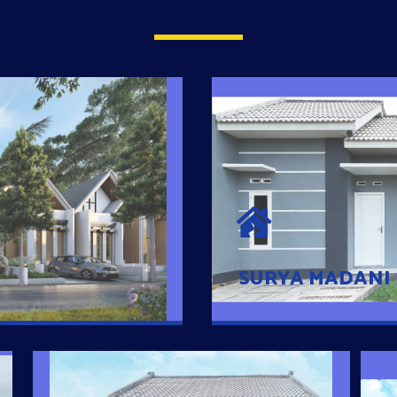
SURYA MADAN
umah Pintar
Satu-satunya Hunian
es rumahnya dengan
jutaan dengan lokasi
SURYA MADANI