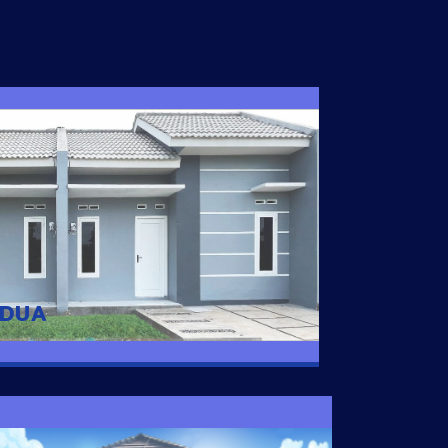
I DUA
 nyaman dengan harga subsidi hanya 100
 strategis di Tuban
 DUA