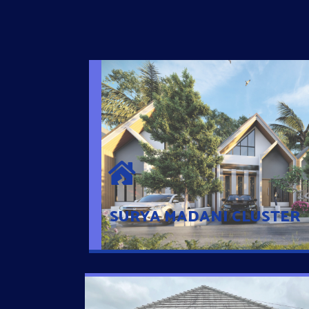
SURYA MADANI CLUSTER
Desain Modern Minimalis dengan Konsep R
Sehingga Memudahkan Penghuni mengaks
Ponsel
SURYA MADANI CLUSTER