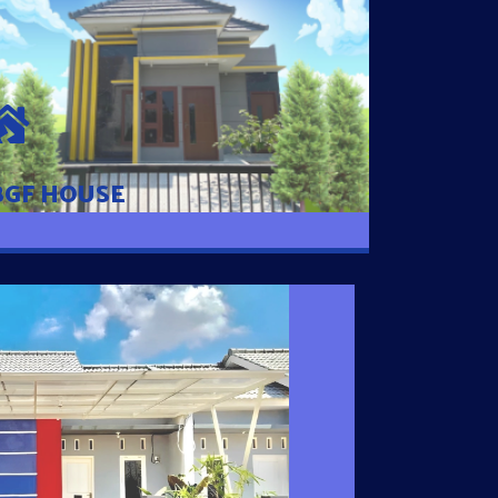
BGF HOUSE
Hunian Mewah Pusat Kota dengan fasilitas
Free Desain, Dapur, Parkir Mobil dengan 3
Kamar Tidur dan 2 Kamar Mandi.
BGF HOUSE
I SATU
 nyaman dengan harga subsidi hanya 100
 strategis di Tuban