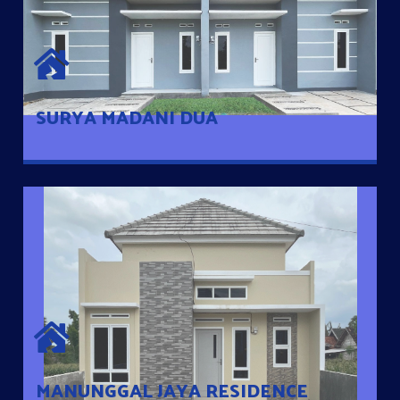
SURYA MADANI DUA
Satu-satunya Hunian nyaman dengan harga subsidi hanya 100
jutaan dengan lokasi strategis di Tuban
SURYA MADANI DUA
MANUNGGAL JAYA RESIDENCE
Cluster Exclusive dengan one Gate System, terdapat taman
mini dan memiliki jarak 200m dari jalan nasional serta dekat
dengan pusat kota
MANUNGGAL JAYA RESIDENCE