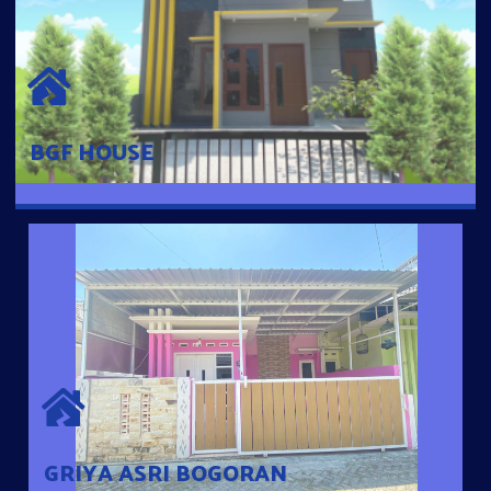
BGF HOUSE
Hunian Mewah Pusat Kota dengan fasilitas Free Desain, Dapur,
Parkir Mobil dengan 3 Kamar Tidur dan 2 Kamar Mandi.
BGF HOUSE
GRIYA ASRI BOGORAN
Desain Modern Minimalis dengan Konsep Rumah Pintar
Sehingga Memudahkan Penghuni mengakses rumahnya
dengan Ponsel
GRIYA ASRI BOGORAN