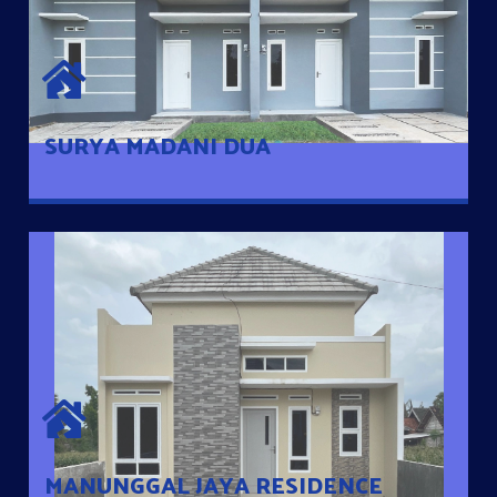
SURYA MADANI DUA
Satu-satunya Hunian nyaman dengan harga subsidi hanya 100
jutaan dengan lokasi strategis di Tuban
SURYA MADANI DUA
MANUNGGAL JAYA RESIDENCE
Cluster Exclusive dengan one Gate System, terdapat taman
mini dan memiliki jarak 200m dari jalan nasional serta dekat
dengan pusat kota
MANUNGGAL JAYA RESIDENCE