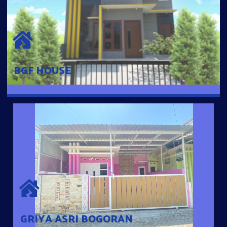
BGF HOUSE
Hunian Mewah Pusat Kota dengan fasilitas Free Desain, Dapur,
Parkir Mobil dengan 3 Kamar Tidur dan 2 Kamar Mandi.
BGF HOUSE
GRIYA ASRI BOGORAN
Desain Modern Minimalis dengan Konsep Rumah Pintar
Sehingga Memudahkan Penghuni mengakses rumahnya
dengan Ponsel
GRIYA ASRI BOGORAN