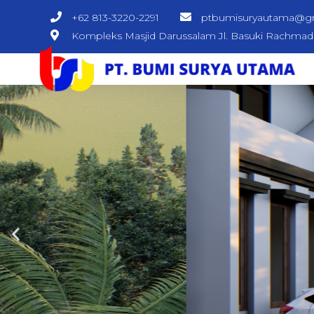
+62 813-3220-2291
ptbumisuryautama@g
Kompleks Masjid Darussalam Jl. Basuki Rachma