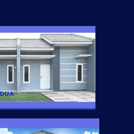
I DUA
 nyaman dengan harga subsidi hanya 100
 strategis di Tuban
 DUA