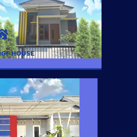
BGF HOUSE
Hunian Mewah Pusat Kota dengan fasilitas
Free Desain, Dapur, Parkir Mobil dengan 3
Kamar Tidur dan 2 Kamar Mandi.
BGF HOUSE
I SATU
 nyaman dengan harga subsidi hanya 100
 strategis di Tuban