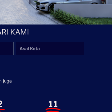
RI KAMI
n juga
2
11