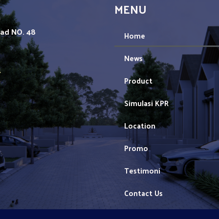
MENU
mad NO. 48
Home
News
1
Product
Simulasi KPR
Location
Promo
Testimoni
Contact Us