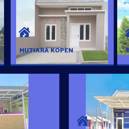
MUTIARA KOPEN
Hunian nyaman dengan suasana
pedesaan. 10 menit dari pusat kota, 2
menit dari Ring Road
MUTIARA KOPEN
SURYA MADAN
umah Pintar
Satu-satunya Hunian
es rumahnya dengan
jutaan dengan lokasi