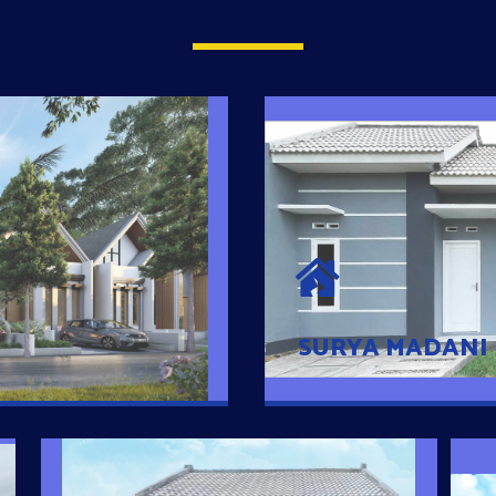
SURYA MADAN
umah Pintar
Satu-satunya Hunian
es rumahnya dengan
jutaan dengan lokasi
SURYA MADANI