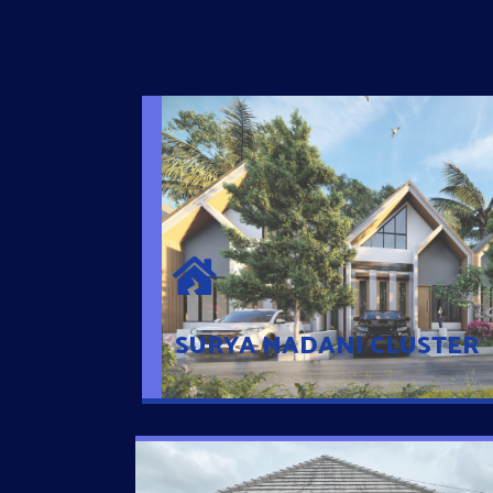
SURYA MADANI CLUSTER
Desain Modern Minimalis dengan Konsep R
Sehingga Memudahkan Penghuni mengaks
Ponsel
SURYA MADANI CLUSTER