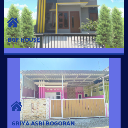
BGF HOUSE
Hunian Mewah Pusat Kota dengan fasilitas Free Desain, Dapur,
Parkir Mobil dengan 3 Kamar Tidur dan 2 Kamar Mandi.
BGF HOUSE
GRIYA ASRI BOGORAN
Desain Modern Minimalis dengan Konsep Rumah Pintar
Sehingga Memudahkan Penghuni mengakses rumahnya
dengan Ponsel
GRIYA ASRI BOGORAN