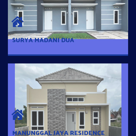
SURYA MADANI DUA
Satu-satunya Hunian nyaman dengan harga subsidi hanya 100
jutaan dengan lokasi strategis di Tuban
SURYA MADANI DUA
MANUNGGAL JAYA RESIDENCE
Cluster Exclusive dengan one Gate System, terdapat taman
mini dan memiliki jarak 200m dari jalan nasional serta dekat
dengan pusat kota
MANUNGGAL JAYA RESIDENCE