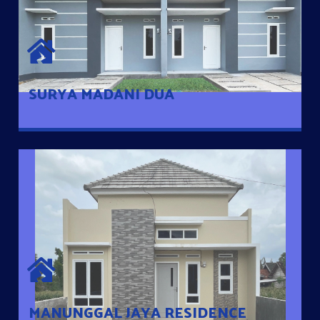
SURYA MADANI DUA
Satu-satunya Hunian nyaman dengan harga subsidi hanya 100
jutaan dengan lokasi strategis di Tuban
SURYA MADANI DUA
MANUNGGAL JAYA RESIDENCE
Cluster Exclusive dengan one Gate System, terdapat taman
mini dan memiliki jarak 200m dari jalan nasional serta dekat
dengan pusat kota
MANUNGGAL JAYA RESIDENCE