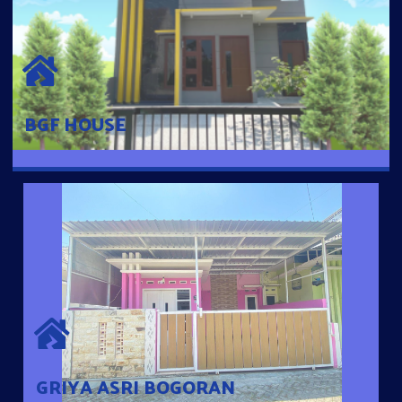
BGF HOUSE
Hunian Mewah Pusat Kota dengan fasilitas Free Desain, Dapur,
Parkir Mobil dengan 3 Kamar Tidur dan 2 Kamar Mandi.
BGF HOUSE
GRIYA ASRI BOGORAN
Desain Modern Minimalis dengan Konsep Rumah Pintar
Sehingga Memudahkan Penghuni mengakses rumahnya
dengan Ponsel
GRIYA ASRI BOGORAN