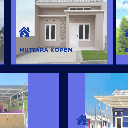
MUTIARA KOPEN
Hunian nyaman dengan suasana
pedesaan. 10 menit dari pusat kota, 2
menit dari Ring Road
MUTIARA KOPEN
SURYA MADAN
umah Pintar
Satu-satunya Hunian
es rumahnya dengan
jutaan dengan lokasi