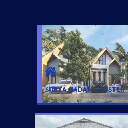
SURYA MADANI CLUSTER
Desain Modern Minimalis dengan Konsep R
Sehingga Memudahkan Penghuni mengaks
Ponsel
SURYA MADANI CLUSTER