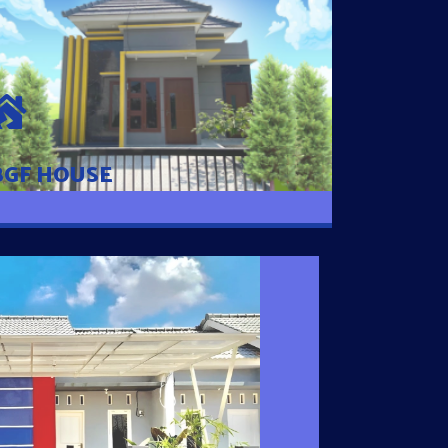
BGF HOUSE
Hunian Mewah Pusat Kota dengan fasilitas
Free Desain, Dapur, Parkir Mobil dengan 3
Kamar Tidur dan 2 Kamar Mandi.
BGF HOUSE
I SATU
 nyaman dengan harga subsidi hanya 100
 strategis di Tuban