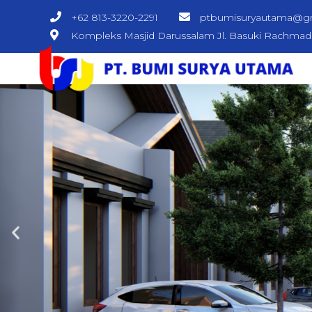
+62 813-3220-2291
ptbumisuryautama@g
Kompleks Masjid Darussalam Jl. Basuki Rachma