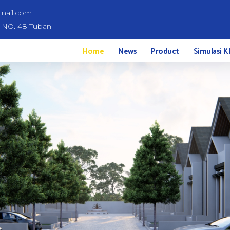
mail.com
d NO. 48 Tuban
Home
News
Product
Simulasi K