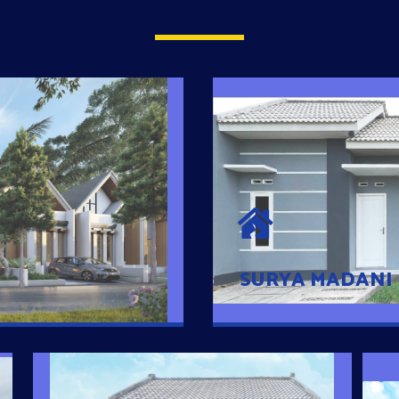
SURYA MADAN
umah Pintar
Satu-satunya Hunian
es rumahnya dengan
jutaan dengan lokasi
SURYA MADANI