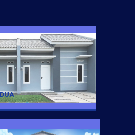
I DUA
 nyaman dengan harga subsidi hanya 100
 strategis di Tuban
 DUA