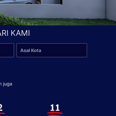
RI KAMI
n juga
2
11