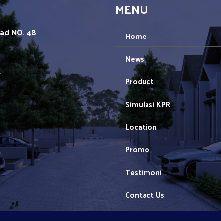
MENU
mad NO. 48
Home
News
1
Product
Simulasi KPR
Location
Promo
Testimoni
Contact Us