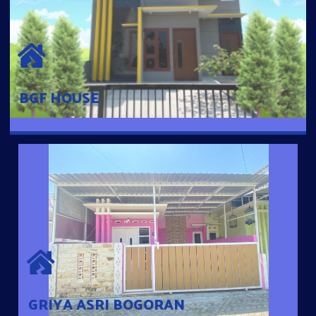
BGF HOUSE
Hunian Mewah Pusat Kota dengan fasilitas Free Desain, Dapur,
Parkir Mobil dengan 3 Kamar Tidur dan 2 Kamar Mandi.
BGF HOUSE
GRIYA ASRI BOGORAN
Desain Modern Minimalis dengan Konsep Rumah Pintar
Sehingga Memudahkan Penghuni mengakses rumahnya
dengan Ponsel
GRIYA ASRI BOGORAN