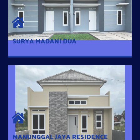
SURYA MADANI DUA
Satu-satunya Hunian nyaman dengan harga subsidi hanya 100
jutaan dengan lokasi strategis di Tuban
SURYA MADANI DUA
MANUNGGAL JAYA RESIDENCE
Cluster Exclusive dengan one Gate System, terdapat taman
mini dan memiliki jarak 200m dari jalan nasional serta dekat
dengan pusat kota
MANUNGGAL JAYA RESIDENCE