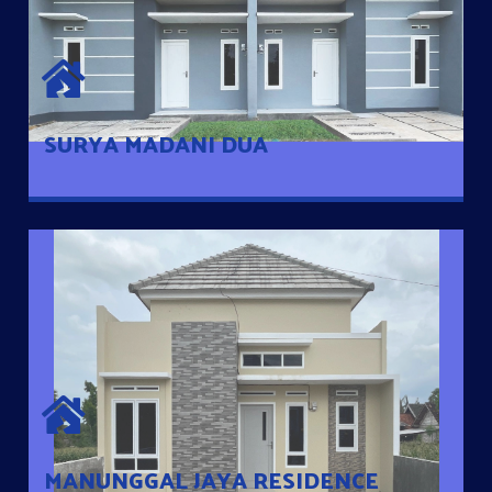
SURYA MADANI DUA
Satu-satunya Hunian nyaman dengan harga subsidi hanya 100
jutaan dengan lokasi strategis di Tuban
SURYA MADANI DUA
MANUNGGAL JAYA RESIDENCE
Cluster Exclusive dengan one Gate System, terdapat taman
mini dan memiliki jarak 200m dari jalan nasional serta dekat
dengan pusat kota
MANUNGGAL JAYA RESIDENCE