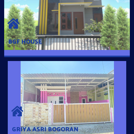
BGF HOUSE
Hunian Mewah Pusat Kota dengan fasilitas Free Desain, Dapur,
Parkir Mobil dengan 3 Kamar Tidur dan 2 Kamar Mandi.
BGF HOUSE
GRIYA ASRI BOGORAN
Desain Modern Minimalis dengan Konsep Rumah Pintar
Sehingga Memudahkan Penghuni mengakses rumahnya
dengan Ponsel
GRIYA ASRI BOGORAN