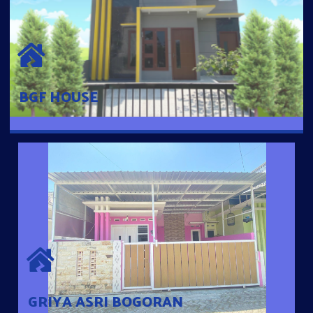
BGF HOUSE
Hunian Mewah Pusat Kota dengan fasilitas Free Desain, Dapur,
Parkir Mobil dengan 3 Kamar Tidur dan 2 Kamar Mandi.
BGF HOUSE
GRIYA ASRI BOGORAN
Desain Modern Minimalis dengan Konsep Rumah Pintar
Sehingga Memudahkan Penghuni mengakses rumahnya
dengan Ponsel
GRIYA ASRI BOGORAN