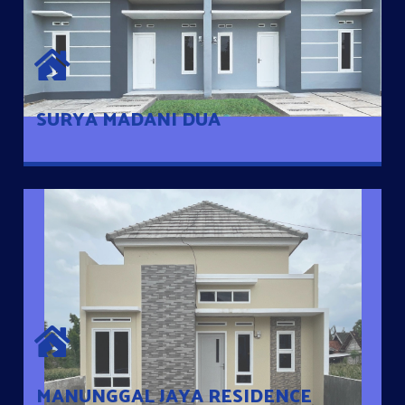
SURYA MADANI DUA
Satu-satunya Hunian nyaman dengan harga subsidi hanya 100
jutaan dengan lokasi strategis di Tuban
SURYA MADANI DUA
MANUNGGAL JAYA RESIDENCE
Cluster Exclusive dengan one Gate System, terdapat taman
mini dan memiliki jarak 200m dari jalan nasional serta dekat
dengan pusat kota
MANUNGGAL JAYA RESIDENCE