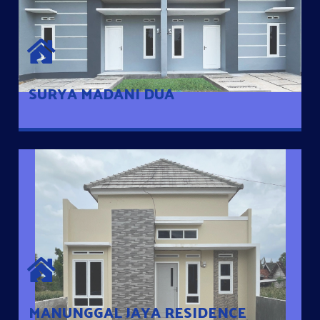
SURYA MADANI DUA
Satu-satunya Hunian nyaman dengan harga subsidi hanya 100
jutaan dengan lokasi strategis di Tuban
SURYA MADANI DUA
MANUNGGAL JAYA RESIDENCE
Cluster Exclusive dengan one Gate System, terdapat taman
mini dan memiliki jarak 200m dari jalan nasional serta dekat
dengan pusat kota
MANUNGGAL JAYA RESIDENCE