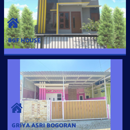
BGF HOUSE
Hunian Mewah Pusat Kota dengan fasilitas Free Desain, Dapur,
Parkir Mobil dengan 3 Kamar Tidur dan 2 Kamar Mandi.
BGF HOUSE
GRIYA ASRI BOGORAN
Desain Modern Minimalis dengan Konsep Rumah Pintar
Sehingga Memudahkan Penghuni mengakses rumahnya
dengan Ponsel
GRIYA ASRI BOGORAN