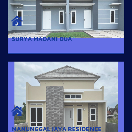
SURYA MADANI DUA
Satu-satunya Hunian nyaman dengan harga subsidi hanya 100
jutaan dengan lokasi strategis di Tuban
SURYA MADANI DUA
MANUNGGAL JAYA RESIDENCE
Cluster Exclusive dengan one Gate System, terdapat taman
mini dan memiliki jarak 200m dari jalan nasional serta dekat
dengan pusat kota
MANUNGGAL JAYA RESIDENCE