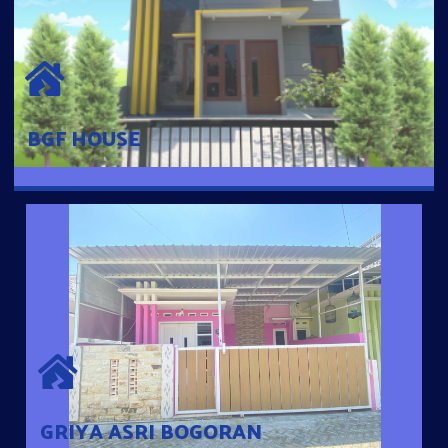
BGF HOUSE
Hunian Mewah Pusat Kota dengan fasilitas Free Desain, Dapur,
Parkir Mobil dengan 3 Kamar Tidur dan 2 Kamar Mandi.
BGF HOUSE
GRIYA ASRI BOGORAN
Desain Modern Minimalis dengan Konsep Rumah Pintar
Sehingga Memudahkan Penghuni mengakses rumahnya
dengan Ponsel
GRIYA ASRI BOGORAN