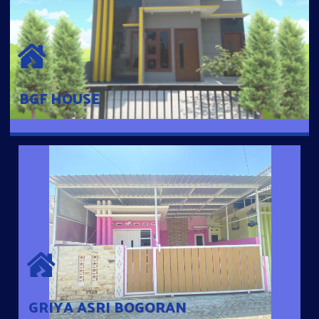
BGF HOUSE
Hunian Mewah Pusat Kota dengan fasilitas Free Desain, Dapur,
Parkir Mobil dengan 3 Kamar Tidur dan 2 Kamar Mandi.
BGF HOUSE
GRIYA ASRI BOGORAN
Desain Modern Minimalis dengan Konsep Rumah Pintar
Sehingga Memudahkan Penghuni mengakses rumahnya
dengan Ponsel
GRIYA ASRI BOGORAN