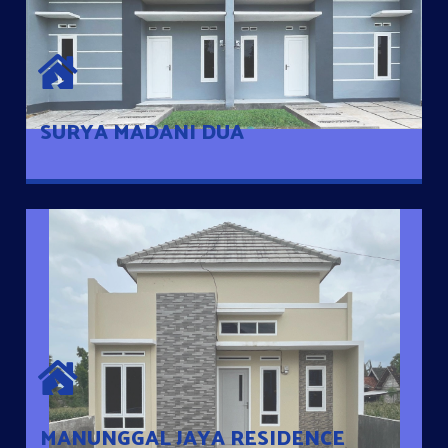
SURYA MADANI DUA
Satu-satunya Hunian nyaman dengan harga subsidi hanya 100
jutaan dengan lokasi strategis di Tuban
SURYA MADANI DUA
MANUNGGAL JAYA RESIDENCE
Cluster Exclusive dengan one Gate System, terdapat taman
mini dan memiliki jarak 200m dari jalan nasional serta dekat
dengan pusat kota
MANUNGGAL JAYA RESIDENCE