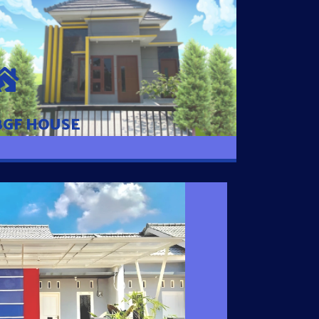
BGF HOUSE
Hunian Mewah Pusat Kota dengan fasilitas
Free Desain, Dapur, Parkir Mobil dengan 3
Kamar Tidur dan 2 Kamar Mandi.
BGF HOUSE
I SATU
 nyaman dengan harga subsidi hanya 100
 strategis di Tuban