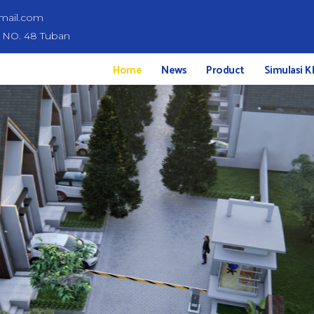
mail.com
d NO. 48 Tuban
Home
News
Product
Simulasi K