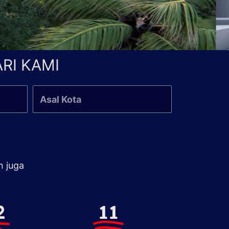
RI KAMI
n juga
2
11