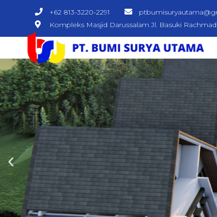
+62 813-3220-2291
ptbumisuryautama@g
Kompleks Masjid Darussalam Jl. Basuki Rachma