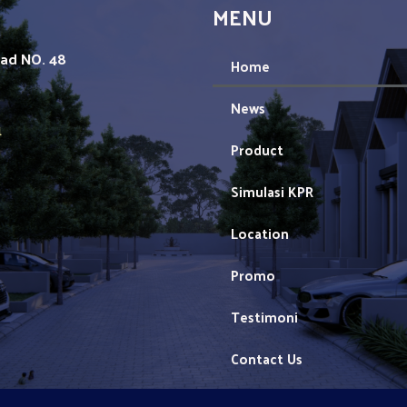
MENU
mad NO. 48
Home
News
1
Product
Simulasi KPR
Location
Promo
Testimoni
Contact Us