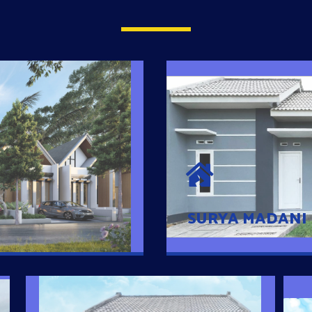
SURYA MADAN
umah Pintar
Satu-satunya Hunian
es rumahnya dengan
jutaan dengan lokasi
SURYA MADANI