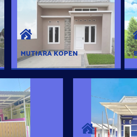
MUTIARA KOPEN
Hunian nyaman dengan suasana
pedesaan. 10 menit dari pusat kota, 2
menit dari Ring Road
MUTIARA KOPEN
SURYA MADAN
umah Pintar
Satu-satunya Hunian
es rumahnya dengan
jutaan dengan lokasi