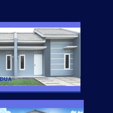
I DUA
 nyaman dengan harga subsidi hanya 100
 strategis di Tuban
 DUA