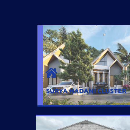
SURYA MADANI CLUSTER
Desain Modern Minimalis dengan Konsep R
Sehingga Memudahkan Penghuni mengaks
Ponsel
SURYA MADANI CLUSTER