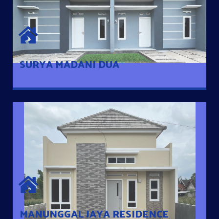
SURYA MADANI DUA
Satu-satunya Hunian nyaman dengan harga subsidi hanya 100
jutaan dengan lokasi strategis di Tuban
SURYA MADANI DUA
MANUNGGAL JAYA RESIDENCE
Cluster Exclusive dengan one Gate System, terdapat taman
mini dan memiliki jarak 200m dari jalan nasional serta dekat
dengan pusat kota
MANUNGGAL JAYA RESIDENCE