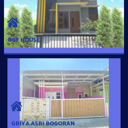
BGF HOUSE
Hunian Mewah Pusat Kota dengan fasilitas Free Desain, Dapur,
Parkir Mobil dengan 3 Kamar Tidur dan 2 Kamar Mandi.
BGF HOUSE
GRIYA ASRI BOGORAN
Desain Modern Minimalis dengan Konsep Rumah Pintar
Sehingga Memudahkan Penghuni mengakses rumahnya
dengan Ponsel
GRIYA ASRI BOGORAN