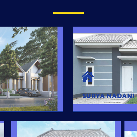
SURYA MADAN
umah Pintar
Satu-satunya Hunian
es rumahnya dengan
jutaan dengan lokasi
SURYA MADANI