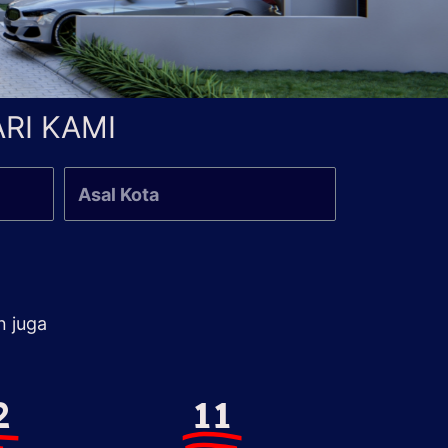
RI KAMI
n juga
2
11