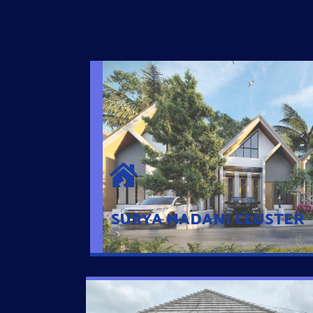
SURYA MADANI CLUSTER
Desain Modern Minimalis dengan Konsep R
Sehingga Memudahkan Penghuni mengaks
Ponsel
SURYA MADANI CLUSTER