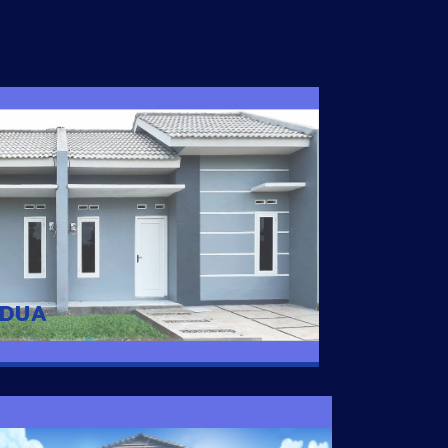
I DUA
 nyaman dengan harga subsidi hanya 100
 strategis di Tuban
 DUA