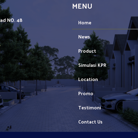
MENU
mad NO. 48
Home
News
1
Product
Simulasi KPR
Location
Promo
Testimoni
Contact Us