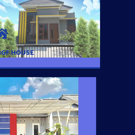
BGF HOUSE
Hunian Mewah Pusat Kota dengan fasilitas
Free Desain, Dapur, Parkir Mobil dengan 3
Kamar Tidur dan 2 Kamar Mandi.
BGF HOUSE
I SATU
 nyaman dengan harga subsidi hanya 100
 strategis di Tuban