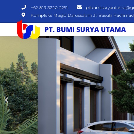
+62 813-3220-2291
ptbumisuryautama@g
Kompleks Masjid Darussalam Jl. Basuki Rachma