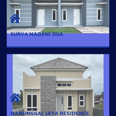
SURYA MADANI DUA
Satu-satunya Hunian nyaman dengan harga subsidi hanya 100
jutaan dengan lokasi strategis di Tuban
SURYA MADANI DUA
MANUNGGAL JAYA RESIDENCE
Cluster Exclusive dengan one Gate System, terdapat taman
mini dan memiliki jarak 200m dari jalan nasional serta dekat
dengan pusat kota
MANUNGGAL JAYA RESIDENCE