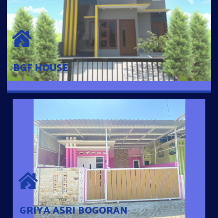
BGF HOUSE
Hunian Mewah Pusat Kota dengan fasilitas Free Desain, Dapur,
Parkir Mobil dengan 3 Kamar Tidur dan 2 Kamar Mandi.
BGF HOUSE
GRIYA ASRI BOGORAN
Desain Modern Minimalis dengan Konsep Rumah Pintar
Sehingga Memudahkan Penghuni mengakses rumahnya
dengan Ponsel
GRIYA ASRI BOGORAN