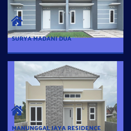
SURYA MADANI DUA
Satu-satunya Hunian nyaman dengan harga subsidi hanya 100
jutaan dengan lokasi strategis di Tuban
SURYA MADANI DUA
MANUNGGAL JAYA RESIDENCE
Cluster Exclusive dengan one Gate System, terdapat taman
mini dan memiliki jarak 200m dari jalan nasional serta dekat
dengan pusat kota
MANUNGGAL JAYA RESIDENCE