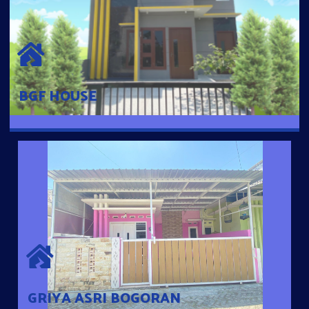
BGF HOUSE
Hunian Mewah Pusat Kota dengan fasilitas Free Desain, Dapur,
Parkir Mobil dengan 3 Kamar Tidur dan 2 Kamar Mandi.
BGF HOUSE
GRIYA ASRI BOGORAN
Desain Modern Minimalis dengan Konsep Rumah Pintar
Sehingga Memudahkan Penghuni mengakses rumahnya
dengan Ponsel
GRIYA ASRI BOGORAN