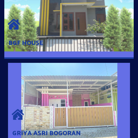
BGF HOUSE
Hunian Mewah Pusat Kota dengan fasilitas Free Desain, Dapur,
Parkir Mobil dengan 3 Kamar Tidur dan 2 Kamar Mandi.
BGF HOUSE
GRIYA ASRI BOGORAN
Desain Modern Minimalis dengan Konsep Rumah Pintar
Sehingga Memudahkan Penghuni mengakses rumahnya
dengan Ponsel
GRIYA ASRI BOGORAN