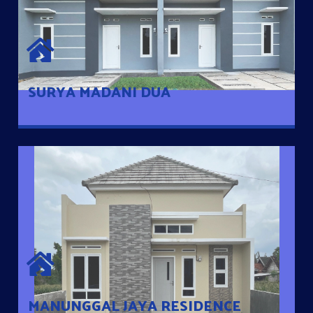
SURYA MADANI DUA
Satu-satunya Hunian nyaman dengan harga subsidi hanya 100
jutaan dengan lokasi strategis di Tuban
SURYA MADANI DUA
MANUNGGAL JAYA RESIDENCE
Cluster Exclusive dengan one Gate System, terdapat taman
mini dan memiliki jarak 200m dari jalan nasional serta dekat
dengan pusat kota
MANUNGGAL JAYA RESIDENCE