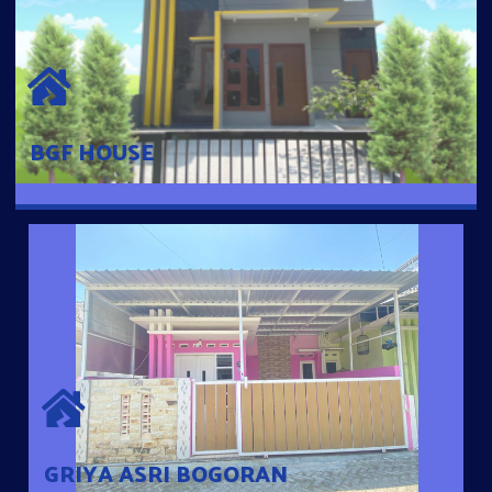
BGF HOUSE
Hunian Mewah Pusat Kota dengan fasilitas Free Desain, Dapur,
Parkir Mobil dengan 3 Kamar Tidur dan 2 Kamar Mandi.
BGF HOUSE
GRIYA ASRI BOGORAN
Desain Modern Minimalis dengan Konsep Rumah Pintar
Sehingga Memudahkan Penghuni mengakses rumahnya
dengan Ponsel
GRIYA ASRI BOGORAN