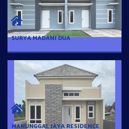
SURYA MADANI DUA
Satu-satunya Hunian nyaman dengan harga subsidi hanya 100
jutaan dengan lokasi strategis di Tuban
SURYA MADANI DUA
MANUNGGAL JAYA RESIDENCE
Cluster Exclusive dengan one Gate System, terdapat taman
mini dan memiliki jarak 200m dari jalan nasional serta dekat
dengan pusat kota
MANUNGGAL JAYA RESIDENCE