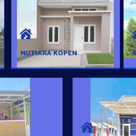
MUTIARA KOPEN
Hunian nyaman dengan suasana
pedesaan. 10 menit dari pusat kota, 2
menit dari Ring Road
MUTIARA KOPEN
SURYA MADAN
umah Pintar
Satu-satunya Hunian
es rumahnya dengan
jutaan dengan lokasi