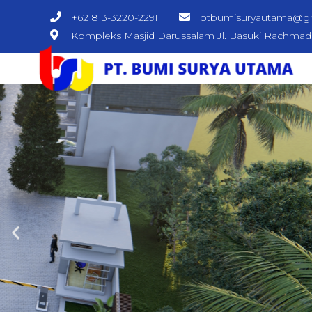
+62 813-3220-2291
ptbumisuryautama@g
Kompleks Masjid Darussalam Jl. Basuki Rachma