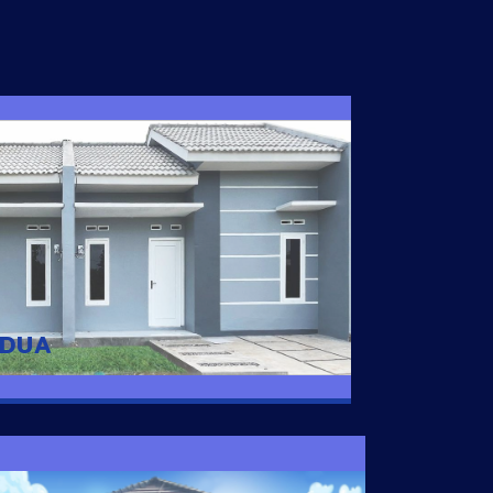
I DUA
 nyaman dengan harga subsidi hanya 100
 strategis di Tuban
 DUA