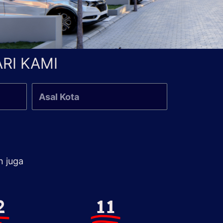
RI KAMI
n juga
2
11