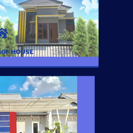
BGF HOUSE
Hunian Mewah Pusat Kota dengan fasilitas
Free Desain, Dapur, Parkir Mobil dengan 3
Kamar Tidur dan 2 Kamar Mandi.
BGF HOUSE
I SATU
 nyaman dengan harga subsidi hanya 100
 strategis di Tuban