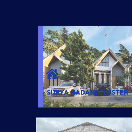
SURYA MADANI CLUSTER
Desain Modern Minimalis dengan Konsep R
Sehingga Memudahkan Penghuni mengaks
Ponsel
SURYA MADANI CLUSTER