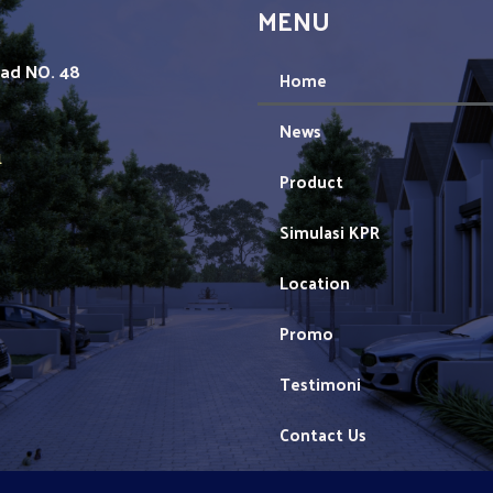
MENU
mad NO. 48
Home
News
1
Product
Simulasi KPR
Location
Promo
Testimoni
Contact Us