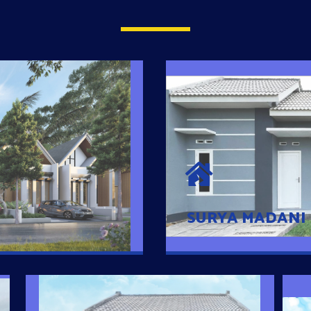
SURYA MADAN
umah Pintar
Satu-satunya Hunian
es rumahnya dengan
jutaan dengan lokasi
SURYA MADANI