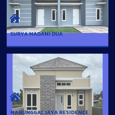
SURYA MADANI DUA
Satu-satunya Hunian nyaman dengan harga subsidi hanya 100
jutaan dengan lokasi strategis di Tuban
SURYA MADANI DUA
MANUNGGAL JAYA RESIDENCE
Cluster Exclusive dengan one Gate System, terdapat taman
mini dan memiliki jarak 200m dari jalan nasional serta dekat
dengan pusat kota
MANUNGGAL JAYA RESIDENCE