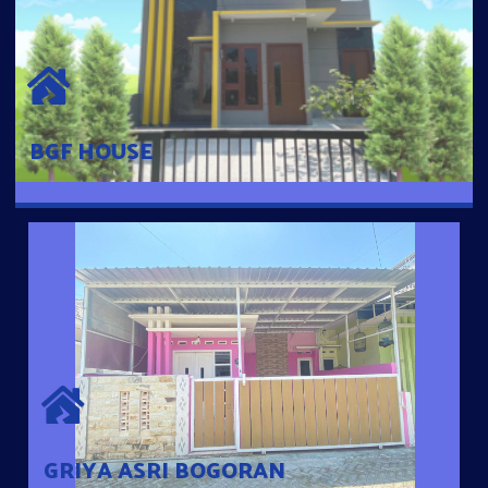
BGF HOUSE
Hunian Mewah Pusat Kota dengan fasilitas Free Desain, Dapur,
Parkir Mobil dengan 3 Kamar Tidur dan 2 Kamar Mandi.
BGF HOUSE
GRIYA ASRI BOGORAN
Desain Modern Minimalis dengan Konsep Rumah Pintar
Sehingga Memudahkan Penghuni mengakses rumahnya
dengan Ponsel
GRIYA ASRI BOGORAN